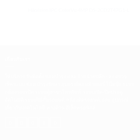
Hikvision IPC ColorVu 4MP DS-2CD2T47G1-L
เกี่ยวกับเรา
ให้บริการ รับติดตั้ง ซ่อมบำรุง และ จำหน่ายปลีก
-
ส่ง ตรวจ
เช็คระบบ ซ่อม บำรุงรักษา อุปกรณ์คอมพิวเตอร์ โน๊ตบุ๊ก ระบบ
กล้องวงจรปิด ระบบตู้สาขาโทรศัพท์
ระบบเปิด
-
ปิดประตู
อัตโนมัติ
ระบบไม้กั้นรถยนต์. กล้องติดรถยนต์. และ อุปกรณ์
เกี่ยวกับเทคโนโลยี. ทางด้าน อีเล็กทรอนิกส์