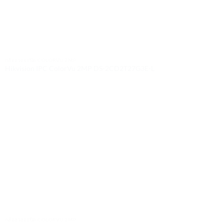
กล้องวงจรปิด COLORVU 2MP
Hikvision IPC ColorVu 2MP DS-2CD2T27G3E-L
กล้องวงจรปิด COLORVU 2MP