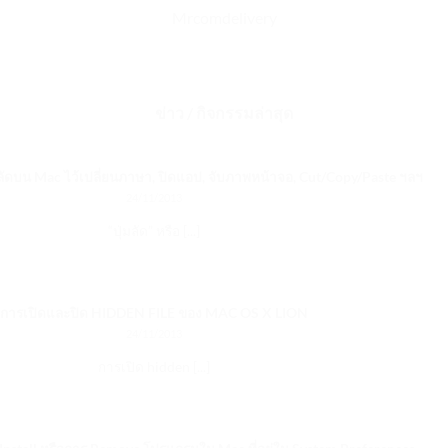
Mrcomdelivery
ข่าว / กิจกรรมล่าสุด
ุ่มลัดบน Mac ไว้เปลี่ยนภาษา, ปิดแอป, จับภาพหน้าจอ, Cut/Copy/Paste ฯลฯ
24/11/2013
“ปุ่มลัด” หรือ [...]
การเปิดและปิด HIDDEN FILE ของ MAC OS X LION
24/11/2013
การเปิด hidden [...]