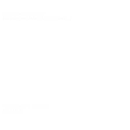
กล้องวงจรปิด ACUSENSE 4MP
Hikvision IPC 4MP DS-2CD2T46G1-2
กล้องวงจรปิด CCTV : HIKVISION
DS-1275ZJ