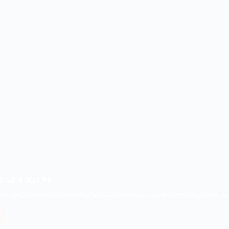
-ออก
YSTEM
Finger Scan การสแกนด้วยใบหน้า/Face Scan/ Face Recognition หรืออุปกรณ์ Flap Barrier /Sw