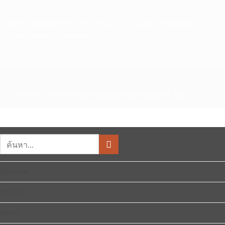
OS
อยู่
X
ใน
ลงทะเบียนเพื่อรับข่าวสารของเรา *อ่านเงื่อนไขเพิ่มเติม
System
Preferences
(insert contact form here)
หน้าแรก
บทความ
คำถามที่พบบ่อย
ติดต่อเรา
เกี่ยวกับเรา
Copyright 2026 ©
Mrcom Intellligent technology Co., Ltd
ค้นหา:
ผลิตภัณฑ์
บทความ
PAGES