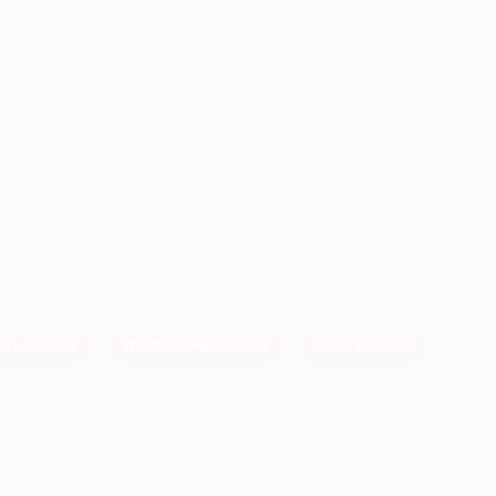
 Digital Signage Solution
งาน ฯลฯ
ALL SIGNAGE
STAND-ALONE SIGNAGE
KIOSK SIGNAGE