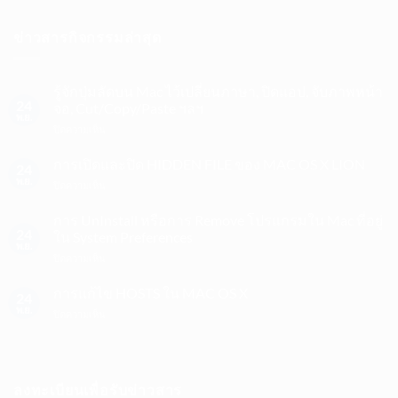
ข่าวสารกิจกรรมล่าสุด
รู้จักปุ่มลัดบน Mac ไว้เปลี่ยนภาษา, ปิดแอป, จับภาพหน้า
24
จอ, Cut/Copy/Paste ฯลฯ
พ.ย.
บน
ปิดความเห็น
รู้จัก
ปุ่ม
การเปิดและปิด HIDDEN FILE ของ MAC OS X LION
24
ลัด
พ.ย.
บน
ปิดความเห็น
บน
การ
Mac
เปิด
การ UnInstall หรือการ Remove โปรแกรมใน Mac ที่อยู่
ไว้
และ
24
ใน System Preferences
เปลี่ยน
ปิด
พ.ย.
ภาษา,
บน
ปิดความเห็น
HIDDEN
ปิด
การ
FILE
แอป,
UnInstall
การแก้ไข HOSTS ใน MAC OS X
ของ
จับ
24
หรือ
MAC
พ.ย.
ภาพ
บน
ปิดความเห็น
การ
OS
หน้า
การ
Remove
X
จอ,
แก้ไข
โปรแกรม
LION
Cut/Copy/Paste
HOSTS
ใน
ฯลฯ
ใน
Mac
ลงทะเบียนเพื่อรับข่าวสาร
MAC
ที่