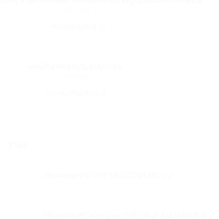
Install หรือการ Remove โปรแกรมใน Mac ที่อยู่ใน System Preferences
24/11/2013
การ UnInstall ห[...]
การแก้ไข HOSTS ใน MAC OS X
24/11/2013
ในการแก้ไขหรือก[...]
ล่าสุด
Hikvision IPC 4MP DS-2CD2T46G1-2
Hikvision IPC ColorVu 4MP DS-2CD2347G3E-L