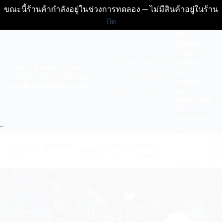
ขณะนี้ร้านค้ากำลังอยู่ในช่วงการทดลอง — ไม่มีสินค้าอยู่ในร้าน
ปิด
ข้าม
บริการ :
จำหน่าย :
ไป
วางระบบ
ยัง
หน้าแรก
บทความ
รับปรึกษา
บริการ : จำหน่าย : วางระบบ
เนื้อหา
กล้อง
คำถามที่พบบ่อย
รับปรึกษา กล้องวงจรปิด ซ่อม
วงจรปิด
คอมพิวเตอร์ โน๊ตบุ๊ค อุปกรณ์
ซ่อม
ติดต่อเรา
เกี่ยวกับเรา
IT
คอมพิวเตอร์
โน๊
ตบุ๊ค อุปกรณ์
IT
ตะ
ตัวแทน
ผลิตภัณฑ์
PAGES
บทความ
สิน
จำหน่าย
เข้าสู่
/
ระบบ
0.