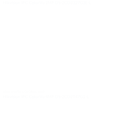
Hikvision IPC ColorVu 2MP DS-2CD2327G3E-L
กล้องวงจรปิด COLORVU 4MP
Hikvision IPC ColorVu 4MP DS-2CD2T47G1-L