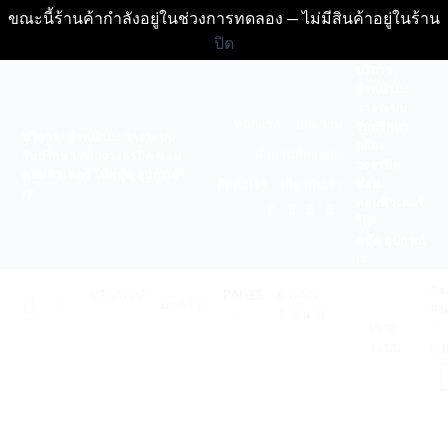
ขณะนี้ร้านค้ากำลังอยู่ในช่วงการทดลอง — ไม่มีสินค้าอยู่ในร้าน
ปิด
ข้าม
บริการ :
จำหน่าย :
ไป
วางระบบ
ยัง
หน้าแรก
บทความ
รับปรึกษา
บริการ : จำหน่าย : วางระบบ
เนื้อหา
กล้อง
คำถามที่พบบ่อย
รับปรึกษา กล้องวงจรปิด ซ่อม
วงจรปิด
คอมพิวเตอร์ โน๊ตบุ๊ค อุปกรณ์
ซ่อม
ติดต่อเรา
เกี่ยวกับเรา
IT
คอมพิวเตอร์
โน๊
ตบุ๊ค อุปกรณ์
IT
ตะ
ตัวแทน
ผลิตภัณฑ์
PAGES
บทความ
สิน
จำหน่าย
ACT AND
เข้าสู่
/
ระบบ
0.
PPORT