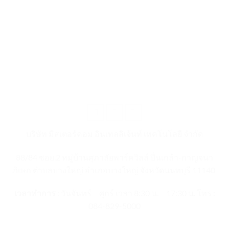
บริษัท มิสเตอร์คอม อินเทลลิเจ้นท์ เทคโนโลยี จำกัด
88/84 ซอย.2 หมู่บ้านศุภาลัยพาร์ควิลล์ ปิ่นเกล้า-กาญจนา
ภิเษก ตำบลบางใหญ่ อำเภอบางใหญ่ จังหวัดนนทบุรี 11140
เวลาทำการ
: วันจันทร์ – ศุกร์ เวลา 8:30 น. – 17:30 น. โทร :
084-829-5000