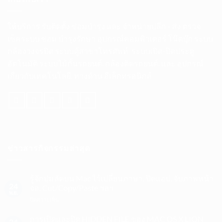
ให้บริการ รับติดตั้ง ซ่อมบำรุง และ จำหน่ายปลีก
-
ส่ง ตรวจ
เช็คระบบ ซ่อม บำรุงรักษา อุปกรณ์คอมพิวเตอร์ โน๊ตบุ๊ก ระบบ
กล้องวงจรปิด ระบบตู้สาขาโทรศัพท์
ระบบเปิด
-
ปิดประตู
อัตโนมัติ
ระบบไม้กั้นรถยนต์. กล้องติดรถยนต์. และ อุปกรณ์
เกี่ยวกับเทคโนโลยี. ทางด้าน อีเล็กทรอนิกส์
ข่าวสารกิจกรรมล่าสุด
รู้จักปุ่มลัดบน Mac ไว้เปลี่ยนภาษา, ปิดแอป, จับภาพหน้า
24
จอ, Cut/Copy/Paste ฯลฯ
พ.ย.
บน
ปิดความเห็น
รู้จัก
ปุ่ม
การเปิดและปิด HIDDEN FILE ของ MAC OS X LION
24