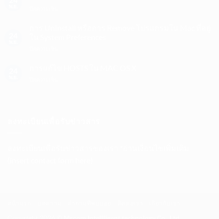
ลัด
พ.ย.
บน
ปิดความเห็น
บน
การ
Mac
เปิด
การ UnInstall หรือการ Remove โปรแกรมใน Mac ที่อยู่
ไว้
และ
24
ใน System Preferences
เปลี่ยน
ปิด
พ.ย.
ภาษา,
บน
ปิดความเห็น
HIDDEN
ปิด
การ
FILE
แอป,
UnInstall
การแก้ไข HOSTS ใน MAC OS X
ของ
จับ
24
หรือ
MAC
พ.ย.
ภาพ
บน
ปิดความเห็น
การ
OS
หน้า
การ
Remove
X
จอ,
แก้ไข
โปรแกรม
LION
Cut/Copy/Paste
HOSTS
ใน
ฯลฯ
ใน
Mac
ลงทะเบียนเพื่อรับข่าวสาร
MAC
ที่
OS
อยู่
X
ใน
ลงทะเบียนเพื่อรับข่าวสารของเรา *อ่านเงื่อนไขเพิ่มเติม
System
Preferences
(insert contact form here)
หน้าแรก
บทความ
คำถามที่พบบ่อย
ติดต่อเรา
เกี่ยวกับเรา
Copyright 2026 ©
Mrcom Intellligent technology Co., Ltd