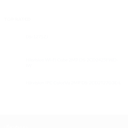
TOP RATED
DS-1275ZJ
Hikvision Wi-Fi Cube 2MP DS-2CD2425FWD-
IW
Hikvision IPC ColorVu 2MP DS-2CD2T27G3E-L
เกี่ยวกับเรา