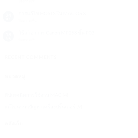
บน
ปิดความเห็น
HIDDEN
ปิด
การ
FILE
แอป,
UnInstall
การแก้ไข HOSTS ใน MAC OS X
ของ
จับ
24
หรือ
MAC
พ.ย.
ภาพ
บน
ปิดความเห็น
การ
OS
หน้า
การ
Remove
X
จอ,
แก้ไข
วิธีแก้อาการ Canon MP258 ขึ้น P03
โปรแกรม
LION
18
Cut/Copy/Paste
HOSTS
ใน
ก.ค.
บน
ปิดความเห็น
ฯลฯ
ใน
Mac
วิธี
MAC
ที่
แก้
OS
อยู่
อาการ
RECENT COMMENTS
X
ใน
Canon
System
MP258
Preferences
ขึ้น
หมวดหมู่
P03
ทิปเทคนิคการใช้งาน MAC
(4)
แก้ไขนานาปัญหาเครื่องปริ้นเตอร์
(9)
คลังเก็บ