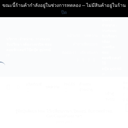
ขณะนี้ร้านค้ากำลังอยู่ในช่วงการทดลอง — ไม่มีสินค้าอยู่ในร้าน
ปิด
ข้าม
บริการ :
จำหน่าย :
ไป
วางระบบ
ยัง
หน้าแรก
บทความ
รับปรึกษา
บริการ : จำหน่าย : วางระบบ
เนื้อหา
กล้อง
คำถามที่พบบ่อย
รับปรึกษา กล้องวงจรปิด ซ่อม
วงจรปิด
คอมพิวเตอร์ โน๊ตบุ๊ค อุปกรณ์
ซ่อม
ติดต่อเรา
เกี่ยวกับเรา
IT
คอมพิวเตอร์
โน๊
ตบุ๊ค อุปกรณ์
IT
ตะ
ตัวแทน
ผลิตภัณฑ์
PAGES
บทความ
สิน
จำหน่าย
เข้าสู่
/
ระบบ
0.
รู้จักปุ่มลัดบน Mac ไว้เปลี่ยนภาษา, ปิดแอป, จับภาพหน้าจอ,
Cut/Copy/Paste ฯลฯ
24/11/2013