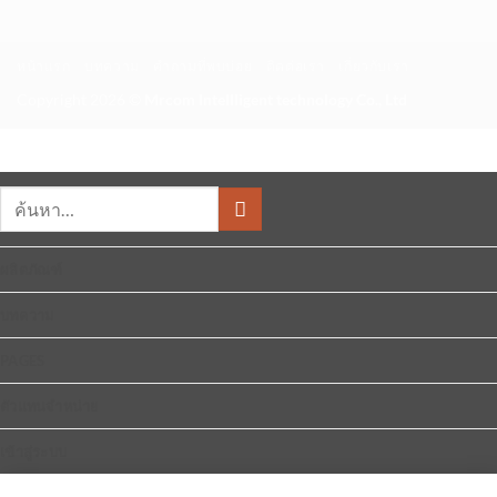
หน้าแรก
บทความ
คำถามที่พบบ่อย
ติดต่อเรา
เกี่ยวกับเรา
Copyright 2026 ©
Mrcom Intellligent technology Co., Ltd
ค้นหา:
ผลิตภัณฑ์
บทความ
PAGES
ตัวแทนจำหน่าย
เข้าสู่ระบบ