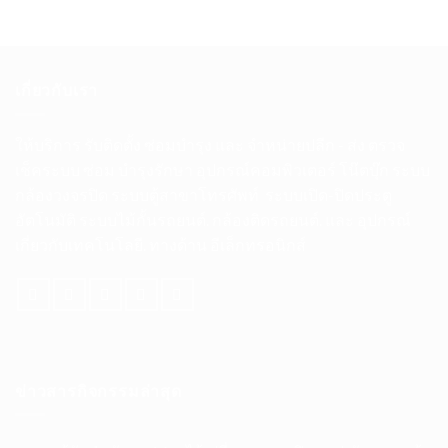
เกี่ยวกับเรา
ให้บริการ รับติดตั้ง ซ่อมบำรุง และ จำหน่ายปลีก
-
ส่ง ตรวจ
เช็คระบบ ซ่อม บำรุงรักษา อุปกรณ์คอมพิวเตอร์ โน๊ตบุ๊ก ระบบ
กล้องวงจรปิด ระบบตู้สาขาโทรศัพท์
ระบบเปิด
-
ปิดประตู
อัตโนมัติ
ระบบไม้กั้นรถยนต์. กล้องติดรถยนต์. และ อุปกรณ์
เกี่ยวกับเทคโนโลยี. ทางด้าน อีเล็กทรอนิกส์
ข่าวสารกิจกรรมล่าสุด