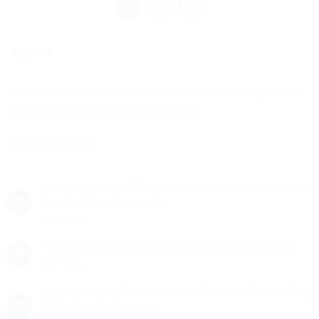
1
2
ABOUT
Lorem ipsum dolor sit amet, consectetuer adipiscing elit, sed
diam nonummy nibh euismod tincidunt.
LATEST POSTS
รู้จักปุ่มลัดบน Mac ไว้เปลี่ยนภาษา, ปิดแอป, จับภาพหน้า
24
จอ, Cut/Copy/Paste ฯลฯ
พ.ย.
บน
ปิดความเห็น
รู้จัก
ปุ่ม
การเปิดและปิด HIDDEN FILE ของ MAC OS X LION
24
ลัด
พ.ย.
บน
ปิดความเห็น
บน
การ
Mac
เปิด
การ UnInstall หรือการ Remove โปรแกรมใน Mac ที่อยู่
ไว้
และ
24
ใน System Preferences
เปลี่ยน
ปิด
พ.ย.
ภาษา,