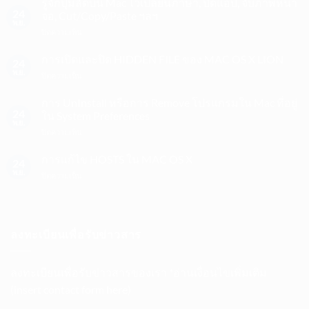
รู้จักปุ่มลัดบน Mac ไว้เปลี่ยนภาษา, ปิดแอป, จับภาพหน้า
24
จอ, Cut/Copy/Paste ฯลฯ
พ.ย.
บน
ปิดความเห็น
รู้จัก
ปุ่ม
การเปิดและปิด HIDDEN FILE ของ MAC OS X LION
24
ลัด
พ.ย.
บน
ปิดความเห็น
บน
การ
Mac
เปิด
การ UnInstall หรือการ Remove โปรแกรมใน Mac ที่อยู่
ไว้
และ
24
ใน System Preferences
เปลี่ยน
ปิด
พ.ย.
ภาษา,
บน
ปิดความเห็น
HIDDEN
ปิด
การ
FILE
แอป,
UnInstall
การแก้ไข HOSTS ใน MAC OS X
ของ
จับ
24
หรือ
MAC
พ.ย.
ภาพ
บน
ปิดความเห็น
การ
OS
หน้า
การ
Remove
X
จอ,
แก้ไข
โปรแกรม
LION
Cut/Copy/Paste
HOSTS
ใน
ฯลฯ
ใน
Mac
ลงทะเบียนเพื่อรับข่าวสาร
MAC
ที่
OS
อยู่
X
ใน
ลงทะเบียนเพื่อรับข่าวสารของเรา *อ่านเงื่อนไขเพิ่มเติม
System
Preferences
(insert contact form here)