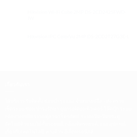
Hikvision Wi-Fi Cube 2MP DS-2CD2425FWD-
IW
Hikvision IPC ColorVu 2MP DS-2CD2T27G3E-L
เกี่ยวกับเรา
ให้บริการ รับติดตั้ง ซ่อมบำรุง และ จำหน่ายปลีก
-
ส่ง ตรวจ
เช็คระบบ ซ่อม บำรุงรักษา อุปกรณ์คอมพิวเตอร์ โน๊ตบุ๊ก ระบบ
กล้องวงจรปิด ระบบตู้สาขาโทรศัพท์
ระบบเปิด
-
ปิดประตู
อัตโนมัติ
ระบบไม้กั้นรถยนต์. กล้องติดรถยนต์. และ อุปกรณ์
เกี่ยวกับเทคโนโลยี. ทางด้าน อีเล็กทรอนิกส์