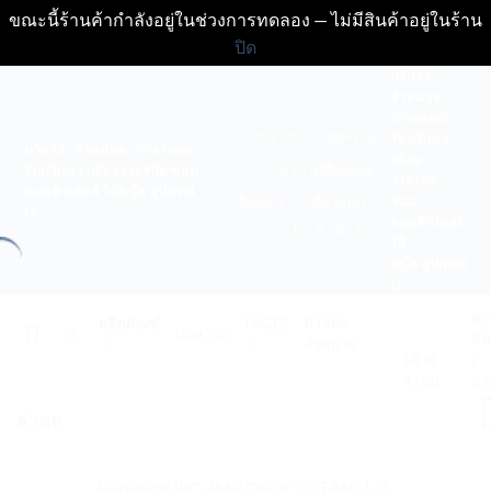
ขณะนี้ร้านค้ากำลังอยู่ในช่วงการทดลอง — ไม่มีสินค้าอยู่ในร้าน
ปิด
ข้าม
บริการ :
จำหน่าย :
ไป
วางระบบ
ยัง
หน้าแรก
บทความ
รับปรึกษา
บริการ : จำหน่าย : วางระบบ
เนื้อหา
กล้อง
คำถามที่พบบ่อย
รับปรึกษา กล้องวงจรปิด ซ่อม
วงจรปิด
คอมพิวเตอร์ โน๊ตบุ๊ค อุปกรณ์
ซ่อม
ติดต่อเรา
เกี่ยวกับเรา
IT
คอมพิวเตอร์
โน๊
ตบุ๊ค อุปกรณ์
IT
ตะ
ตัวแทน
ผลิตภัณฑ์
PAGES
บทความ
สิน
จำหน่าย
เข้าสู่
/
ระบบ
0.
ล่าสุด
Hikvision IPC 4MP DS-2CD2T46G1-2