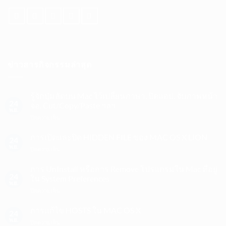
ข่าวสารกิจกรรมล่าสุด
รู้จักปุ่มลัดบน Mac ไว้เปลี่ยนภาษา, ปิดแอป, จับภาพหน้า
24
จอ, Cut/Copy/Paste ฯลฯ
พ.ย.
บน
ปิดความเห็น
รู้จัก
ปุ่ม
การเปิดและปิด HIDDEN FILE ของ MAC OS X LION
24
ลัด
พ.ย.
บน
ปิดความเห็น
บน
การ
Mac
เปิด
การ UnInstall หรือการ Remove โปรแกรมใน Mac ที่อยู่
ไว้
และ
24
ใน System Preferences
เปลี่ยน
ปิด
พ.ย.
ภาษา,
บน
ปิดความเห็น
HIDDEN
ปิด
การ
FILE
แอป,
UnInstall
การแก้ไข HOSTS ใน MAC OS X
ของ
จับ
24
หรือ
MAC
พ.ย.
ภาพ
บน
ปิดความเห็น
การ
OS