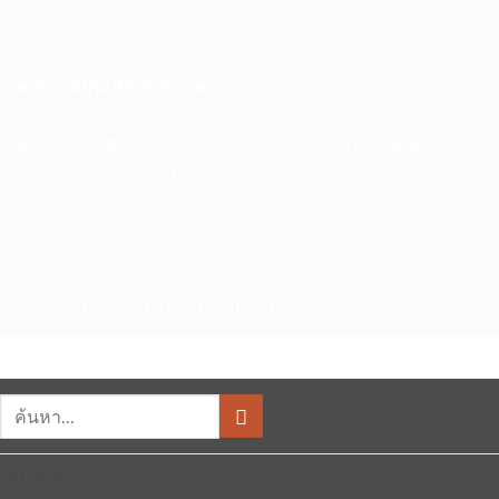
หน้า
การ
Remove
X
จอ,
แก้ไข
โปรแกรม
LION
Cut/Copy/Paste
HOSTS
ใน
ฯลฯ
ใน
Mac
ลงทะเบียนเพื่อรับข่าวสาร
MAC
ที่
OS
อยู่
X
ใน
ลงทะเบียนเพื่อรับข่าวสารของเรา *อ่านเงื่อนไขเพิ่มเติม
System
Preferences
(insert contact form here)
หน้าแรก
บทความ
คำถามที่พบบ่อย
ติดต่อเรา
เกี่ยวกับเรา
Copyright 2026 ©
Mrcom Intellligent technology Co., Ltd
ค้นหา:
ผลิตภัณฑ์