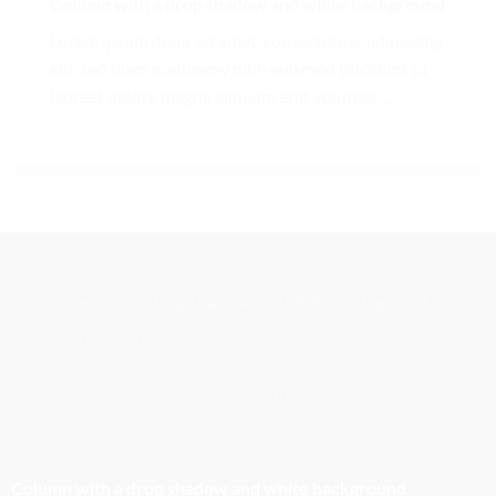
Column with a drop shadow and white background
Lorem ipsum dolor sit amet, consectetuer adipiscing
elit, sed diam nonummy nibh euismod tincidunt ut
laoreet dolore magna aliquam erat volutpat….
Column with a drop shadow and white background
Lorem ipsum dolor sit amet, consectetuer adipiscing elit,
sed diam nonummy nibh euismod tincidunt ut laoreet
dolore magna aliquam erat volutpat….
Column with a drop shadow and white background