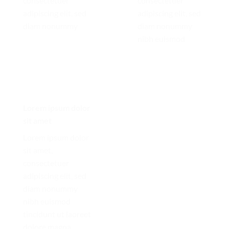
consectetuer
consectetuer
adipiscing elit, sed
adipiscing elit, sed
diam nonummy
diam nonummy
nibh euismod
Lorem ipsum dolor
sit amet
Lorem ipsum dolor
sit amet,
consectetuer
adipiscing elit, sed
diam nonummy
nibh euismod
tincidunt ut laoreet
dolore magna