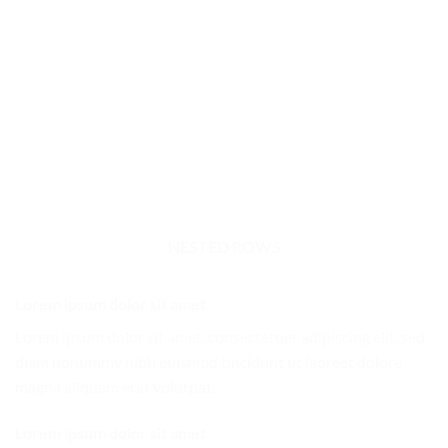
Lorem ipsum dolor sit amet
Lorem ipsum dolor sit amet, consectetuer adipiscing
elit, sed diam nonummyLorem ipsum dolor sit amet,
consectetuer adipiscing elit, sed diam nonummy
NESTED ROWS
Lorem ipsum dolor sit amet
Lorem ipsum dolor sit amet, consectetuer adipiscing elit, sed
diam nonummy nibh euismod tincidunt ut laoreet dolore
magna aliquam erat volutpat….
Lorem ipsum dolor sit amet