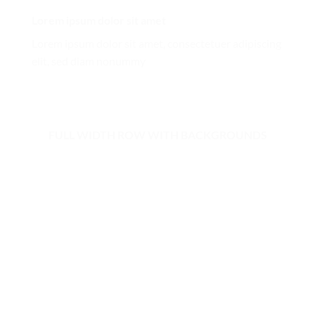
Lorem ipsum dolor sit amet
Lorem ipsum dolor sit amet, consectetuer adipiscing
elit, sed diam nonummy
FULL WIDTH ROW WITH BACKGROUNDS
Lorem ipsum dolor sit amet
Lorem ipsum dolor sit amet, consectetuer adipiscing
elit, sed diam nonummyLorem ipsum dolor sit amet,
consectetuer adipiscing elit, sed diam nonummy