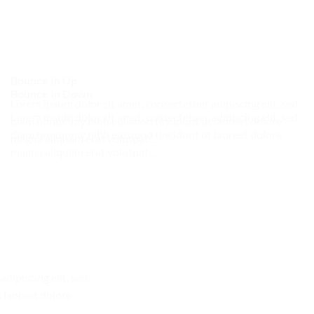
Bounce In Up
Bounce In Down
Lorem ipsum dolor sit amet, consectetuer adipiscing elit, sed
Lorem ipsum dolor sit amet, consectetuer adipiscing elit, sed
diam nonummy nibh euismod tincidunt ut laoreet dolore
diam nonummy nibh euismod tincidunt ut laoreet dolore
magna aliquam erat volutpat….
magna aliquam erat volutpat….
dipiscing elit, sed
laoreet dolore