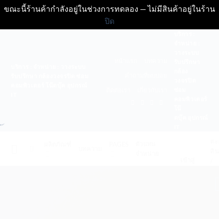
ขณะนี้ร้านค้ากำลังอยู่ในช่วงการทดลอง — ไม่มีสินค้าอยู่ในร้าน
ปิด
ข้าม
บริการ :
จำหน่าย :
ไป
วางระบบ
ยัง
หน้าแรก
บทความ
รับปรึกษา
บริการ : จำหน่าย : วางระบบ
เนื้อหา
กล้อง
คำถามที่พบบ่อย
รับปรึกษา กล้องวงจรปิด ซ่อม
วงจรปิด
คอมพิวเตอร์ โน๊ตบุ๊ค อุปกรณ์
ซ่อม
ติดต่อเรา
เกี่ยวกับเรา
IT
คอมพิวเตอร์
โน๊
ตบุ๊ค อุปกรณ์
IT
E GRID SYSTEM
ตะ
ตัวแทน
sive Rows
ผลิตภัณฑ์
PAGES
บทความ
สิน
จำหน่าย
เข้าสู่
/
Columns
ระบบ
0.
uts by using Flatsome Row
em powered by
Flexbox