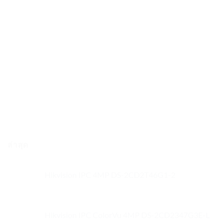
Lorem ipsum dolor sit amet, consectetuer adipiscing elit, sed diam nonummy nibh euismod tincidunt ut laoreet dolore magna aliquam erat volutpat….
Blur In
Lorem ipsum dolor sit amet, consectetuer adipiscing elit, sed
diam nonummy nibh euismod tincidunt ut laoreet dolore
magna aliquam erat volutpat….
ล่าสุด
Hikvision IPC 4MP DS-2CD2T46G1-2
Hikvision IPC ColorVu 4MP DS-2CD2347G3E-L