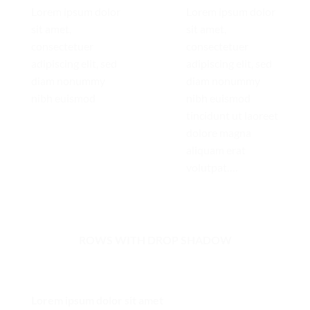
Lorem ipsum dolor
Lorem ipsum dolor
sit amet,
sit amet,
consectetuer
consectetuer
adipiscing elit, sed
adipiscing elit, sed
diam nonummy
diam nonummy
nibh euismod
nibh euismod
tincidunt ut laoreet
dolore magna
aliquam erat
volutpat….
ROWS WITH DROP SHADOW
Lorem ipsum dolor sit amet