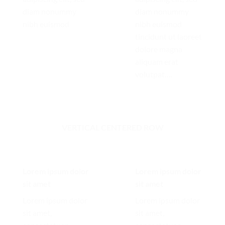
diam nonummy
diam nonummy
nibh euismod
nibh euismod
tincidunt ut laoreet
dolore magna
aliquam erat
volutpat….
VERTICAL CENTERED ROW
Lorem ipsum dolor
Lorem ipsum dolor
sit amet
sit amet
Lorem ipsum dolor
Lorem ipsum dolor
sit amet,
sit amet,