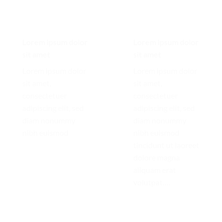
Lorem ipsum dolor
Lorem ipsum dolor
sit amet
sit amet
Lorem ipsum dolor
Lorem ipsum dolor
sit amet,
sit amet,
consectetuer
consectetuer
adipiscing elit, sed
adipiscing elit, sed
diam nonummy
diam nonummy
nibh euismod
nibh euismod
tincidunt ut laoreet
dolore magna
aliquam erat
volutpat….