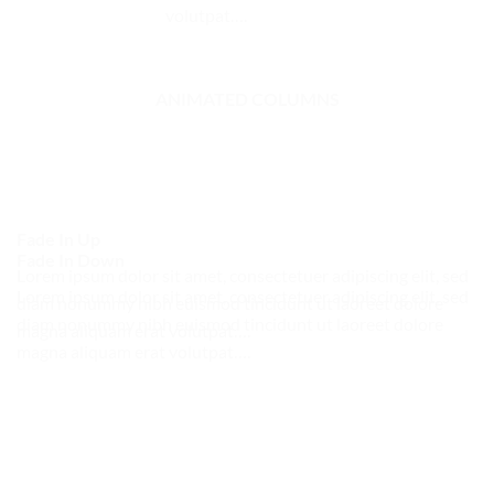
volutpat….
ANIMATED COLUMNS
Fade In Up
Fade In Down
Lorem ipsum dolor sit amet, consectetuer adipiscing elit, sed
Lorem ipsum dolor sit amet, consectetuer adipiscing elit, sed
diam nonummy nibh euismod tincidunt ut laoreet dolore
diam nonummy nibh euismod tincidunt ut laoreet dolore
magna aliquam erat volutpat….
magna aliquam erat volutpat….