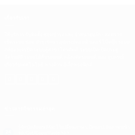
เกี่ยวกับเรา
ให้บริการ รับติดตั้ง ซ่อมบำรุง และ จำหน่ายปลีก
-
ส่ง ตรวจ
เช็คระบบ ซ่อม บำรุงรักษา อุปกรณ์คอมพิวเตอร์ โน๊ตบุ๊ก ระบบ
กล้องวงจรปิด ระบบตู้สาขาโทรศัพท์
ระบบเปิด
-
ปิดประตู
อัตโนมัติ
ระบบไม้กั้นรถยนต์. กล้องติดรถยนต์. และ อุปกรณ์
เกี่ยวกับเทคโนโลยี. ทางด้าน อีเล็กทรอนิกส์
ข่าวสารกิจกรรมล่าสุด
รู้จักปุ่มลัดบน Mac ไว้เปลี่ยนภาษา, ปิดแอป, จับภาพหน้า
24
จอ, Cut/Copy/Paste ฯลฯ