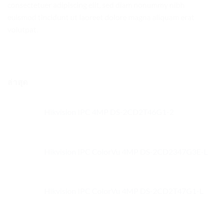
consectetuer adipiscing elit, sed diam nonummy nibh
euismod tincidunt ut laoreet dolore magna aliquam erat
volutpat.
ล่าสุด
Hikvision IPC 4MP DS-2CD2T46G1-2
Hikvision IPC ColorVu 4MP DS-2CD2347G3E-L
Hikvision IPC ColorVu 4MP DS-2CD2T47G1-L