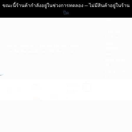
ขณะนี้ร้านค้ากำลังอยู่ในช่วงการทดลอง — ไม่มีสินค้าอยู่ในร้าน
ปิด
ข้าม
บริการ :
จำหน่าย :
ไป
วางระบบ
ยัง
รับปรึกษา
เนื้อหา
กล้อง
บริการ : จำหน่าย : วางระบบ รับปรึกษา กล้อง
วงจรปิด
วงจรปิด ซ่อมคอมพิวเตอร์ โน๊ตบุ๊ค อุปกรณ์ IT
ซ่อม
คอมพิวเตอร์
โน๊
ตบุ๊ค อุปกรณ์
IT
ตะกร้า
0
n Titles
สินค้า
เข้าสู่
/
ระบบ
0.00
฿
ith beautiful Section
ตะกร้า
0
สินค้า
Titles