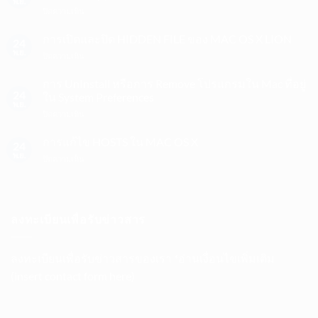
พ.ย.
บน
ปิดความเห็น
รู้จัก
ปุ่ม
การเปิดและปิด HIDDEN FILE ของ MAC OS X LION
24
ลัด
พ.ย.
บน
ปิดความเห็น
บน
การ
Mac
เปิด
การ UnInstall หรือการ Remove โปรแกรมใน Mac ที่อยู่
ไว้
และ
24
ใน System Preferences
เปลี่ยน
ปิด
พ.ย.
ภาษา,
บน
ปิดความเห็น
HIDDEN
ปิด
การ
FILE
แอป,
UnInstall
การแก้ไข HOSTS ใน MAC OS X
ของ
จับ
24
หรือ
MAC
พ.ย.
ภาพ
บน
ปิดความเห็น
การ
OS
หน้า
การ
Remove
X
จอ,
แก้ไข
โปรแกรม
LION
Cut/Copy/Paste
HOSTS
ใน
ฯลฯ
ใน
Mac
ลงทะเบียนเพื่อรับข่าวสาร
MAC
ที่
OS
อยู่
X
ใน
ลงทะเบียนเพื่อรับข่าวสารของเรา *อ่านเงื่อนไขเพิ่มเติม
System
Preferences
(insert contact form here)